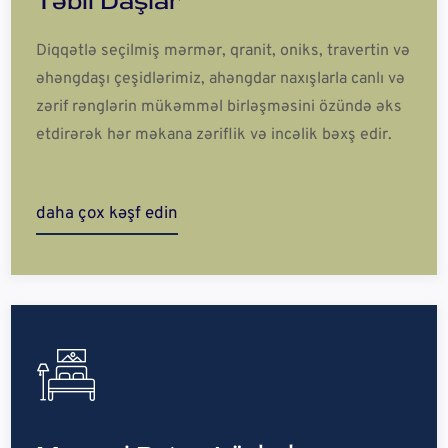
Təbii Daşlar
Diqqətlə seçilmiş mərmər, qranit, oniks, travertin və
əhəngdaşı çeşidlərimiz, ahəngdar naxışlarla canlı və
zərif rənglərin mükəmməl birləşməsini özündə əks
etdirərək hər məkana zəriflik və incəlik bəxş edir.
daha çox kəşf edin