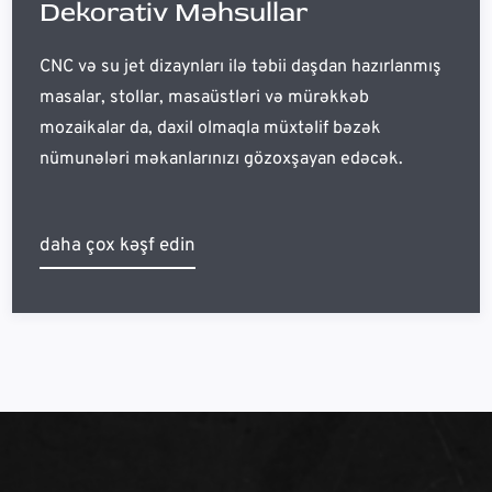
Dekorativ Məhsullar
CNC və su jet dizaynları ilə təbii daşdan hazırlanmış
masalar, stollar, masaüstləri və mürəkkəb
mozaikalar da, daxil olmaqla müxtəlif bəzək
nümunələri məkanlarınızı gözoxşayan edəcək.
daha çox kəşf edin