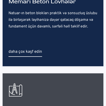
Memari Beton Lövhələr
Natuar-ın beton blokları praktik və sonsuzluq üslubu
ilə birləşərək layihənizə dəyər qatacaq döşəmə və
fundament üçün davamlı, sərfəli həll təklif edir.
daha çox kəşf edin