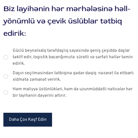
Biz layihənin hər mərhələsinə həll-
yönümlü və çevik üslüblar tətbiq
edirik:
Güclü beynəlxalq tərəfdaşlıq sayəsində geniş çeşiddə daşlar
təklif edir, logistik bacarığımızla sürətli və sərfəli həllər təmin
edirik.
Daşın seçilməsindən tətbiqinə qədər dəqiq nəzarət ilə etibarlı
xidmətə zəmanət veririk.
Həm maliyyə üstünlükləri, həm də uzunmüddətli nəticələr hər
bir layihənin dəyərini artırır.
Daha Çox Kəşf Edin