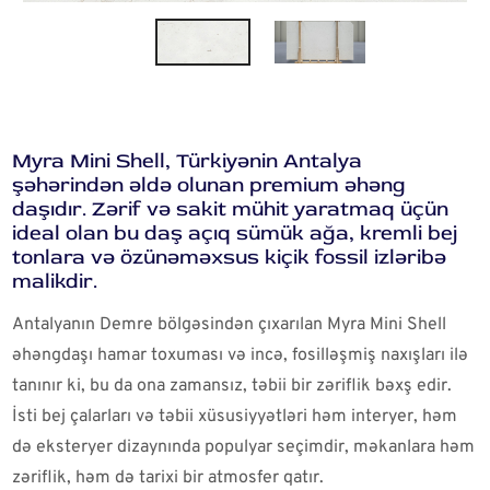
Myra Mini Shell, Türkiyənin Antalya
şəhərindən əldə olunan premium əhəng
daşıdır. Zərif və sakit mühit yaratmaq üçün
ideal olan bu daş açıq sümük ağa, kremli bej
tonlara və özünəməxsus kiçik fossil izləribə
malikdir.
Antalyanın Demre bölgəsindən çıxarılan Myra Mini Shell
əhəngdaşı hamar toxuması və incə, fosilləşmiş naxışları ilə
tanınır ki, bu da ona zamansız, təbii bir zəriflik bəxş edir.
İsti bej çalarları və təbii xüsusiyyətləri həm interyer, həm
də eksteryer dizaynında populyar seçimdir, məkanlara həm
zəriflik, həm də tarixi bir atmosfer qatır.