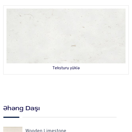
Teksturu yüklə
Əhəng Daşı
Wooden Limestone