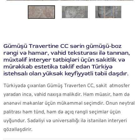
Gümüşü Travertine CC sərin gümüşü-boz
rəngi və hamar, vahid teksturası ilə tanınan,
müxtəlif interyer tətbiqləri üçün sakitlik və
mürəkkəb estetika təklif edən Türkiyə
istehsalı olan yüksək keyfiyyətli təbii daşdır.
Türkiyədə çıxarılan Gümüş Traverten CC, sakit atmosfer
yaradan incə, vahid naxışa malikdir. Həm müasir, həm də
ənənəvi məkanlar üçün mükəmməl seçimdir. Onun neytral
palitrası həm tünd, həm də açıq rəngli seçimlər üçün
uyğundur. Sadəliyi və universallığı ilə istənilən interyeri
gözəlləşdirir.