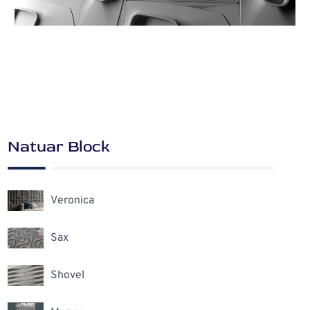
Natuar Block
Veronica
Sax
Shovel