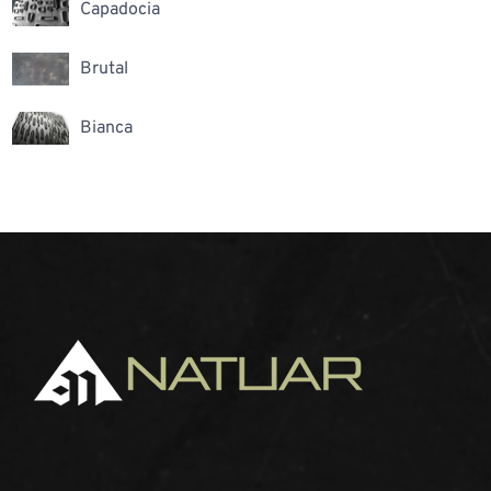
Capadocia
Brutal
Bianca