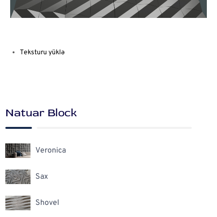
Teksturu yüklə
Natuar Block
Veronica
Sax
Shovel